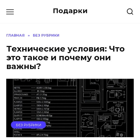
Skip
Подарки
to
content
ГЛАВНАЯ
»
БЕЗ РУБРИКИ
Технические условия: Что
это такое и почему они
важны?
БЕЗ РУБРИКИ