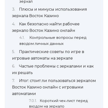
зеркал
Плюсы и минусы использования
зеркала Восток Казино
Как безопасно найти рабочее
зеркало Восток Казино онлайн
Контрольные вопросы перед
вводом личных данных
Практические советы по игре в
игровые автоматы на зеркале
Частые проблемы с зеркалами и как
их решать
Итог: стоит ли пользоваться зеркалом
Восток Казино онлайн с игровыми
автоматами
Короткий чек‑лист перед
входом на зеркало