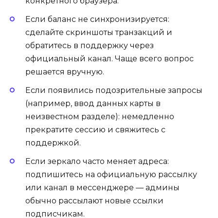
конкретного браузера.
Если баланс не синхронизируется:
сделайте скриншоты транзакций и
обратитесь в поддержку через
официальный канал. Чаще всего вопрос
решается вручную.
Если появились подозрительные запросы
(например, ввод данных карты в
неизвестном разделе): немедленно
прекратите сессию и свяжитесь с
поддержкой.
Если зеркало часто меняет адреса:
подпишитесь на официальную рассылку
или канал в мессенджере — админы
обычно рассылают новые ссылки
подписчикам.