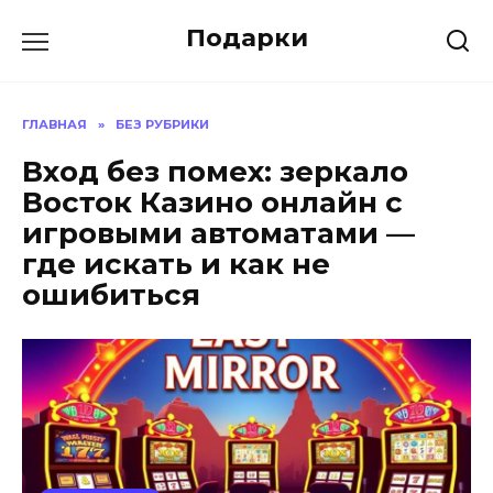
Skip
Подарки
to
content
ГЛАВНАЯ
»
БЕЗ РУБРИКИ
Вход без помех: зеркало
Восток Казино онлайн с
игровыми автоматами —
где искать и как не
ошибиться