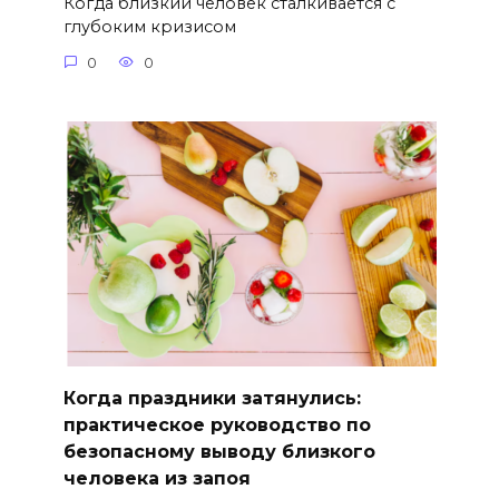
Когда близкий человек сталкивается с
глубоким кризисом
0
0
Когда праздники затянулись:
практическое руководство по
безопасному выводу близкого
человека из запоя