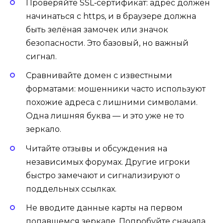
Проверяйте SSL‑сертификат: адрес должен
начинаться с https, и в браузере должна
быть зелёная замочек или значок
безопасности. Это базовый, но важный
сигнал.
Сравнивайте домен с известными
форматами: мошенники часто используют
похожие адреса с лишними символами.
Одна лишняя буква — и это уже не то
зеркало.
Читайте отзывы и обсуждения на
независимых форумах. Другие игроки
быстро замечают и сигнализируют о
поддельных ссылках.
Не вводите данные карты на первом
попавшемся зеркале. Попробуйте сначала