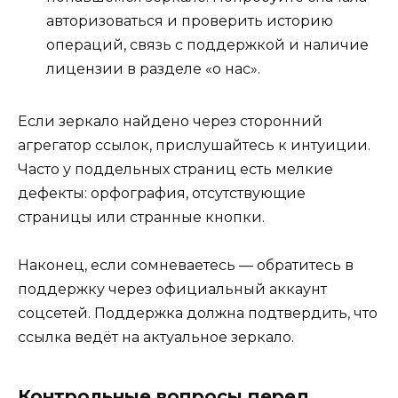
авторизоваться и проверить историю
операций, связь с поддержкой и наличие
лицензии в разделе «о нас».
Если зеркало найдено через сторонний
агрегатор ссылок, прислушайтесь к интуиции.
Часто у поддельных страниц есть мелкие
дефекты: орфография, отсутствующие
страницы или странные кнопки.
Наконец, если сомневаетесь — обратитесь в
поддержку через официальный аккаунт
соцсетей. Поддержка должна подтвердить, что
ссылка ведёт на актуальное зеркало.
Контрольные вопросы перед