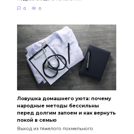
0
0
Ловушка домашнего уюта: почему
народные методы бессильны
перед долгим запоем и как вернуть
покой в семью
Выход из тяжелого похмельного