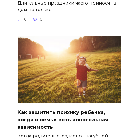
Длительные праздники часто приносят в
дом не только
0
0
Как защитить психику ребенка,
когда в семье есть алкогольная
зависимость
Когда родитель страдает от пагубной