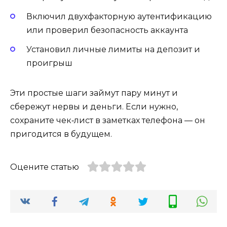
Включил двухфакторную аутентификацию
или проверил безопасность аккаунта
Установил личные лимиты на депозит и
проигрыш
Эти простые шаги займут пару минут и
сбережут нервы и деньги. Если нужно,
сохраните чек‑лист в заметках телефона — он
пригодится в будущем.
Оцените статью