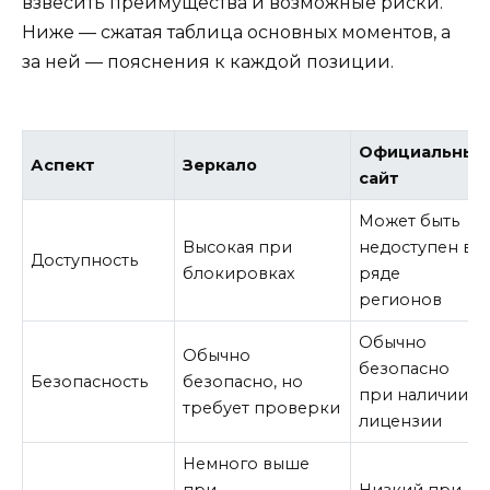
взвесить преимущества и возможные риски.
Ниже — сжатая таблица основных моментов, а
за ней — пояснения к каждой позиции.
Официальный
Аспект
Зеркало
сайт
Может быть
Высокая при
недоступен в
Доступность
блокировках
ряде
регионов
Обычно
Обычно
безопасно
Безопасность
безопасно, но
при наличии
требует проверки
лицензии
Немного выше
при
Низкий при