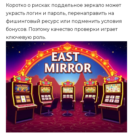
Коротко о рисках: поддельное зеркало может
украсть логин и пароль, перенаправить на
фишинговый ресурс или подменить условия
бонусов. Поэтому качество проверки играет
ключевую роль.