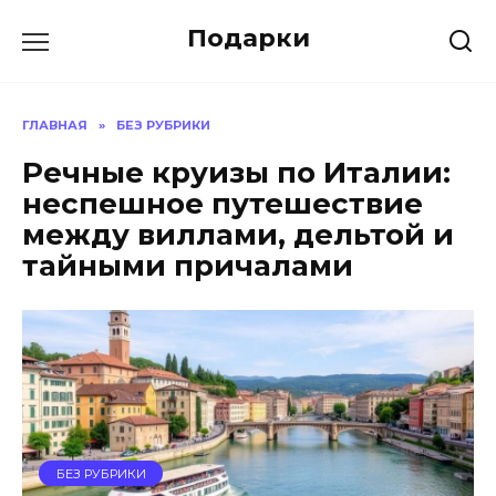
Skip
Подарки
to
content
ГЛАВНАЯ
»
БЕЗ РУБРИКИ
Речные круизы по Италии:
неспешное путешествие
между виллами, дельтой и
тайными причалами
БЕЗ РУБРИКИ