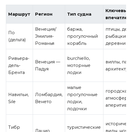
Ключевые
Маршрут
Регион
Тип судна
впечатлен
Венеция/
баржа,
птицы, дель
По
Эмилия-
прогулочный
рыбацкие
(дельта)
Романья
корабль
деревни
Ривьера-
burchiello,
Венеция —
виллы, парк
дель-
моторные
Падуя
архитектур
Брента
лодки
малые
городская
Навильи,
Ломбардия,
прогулочные
атмосфера,
Sile
Венето
лодки,
аперитив
лодочки
историчес
Тибр
туристические
Лацио
виды, ночн