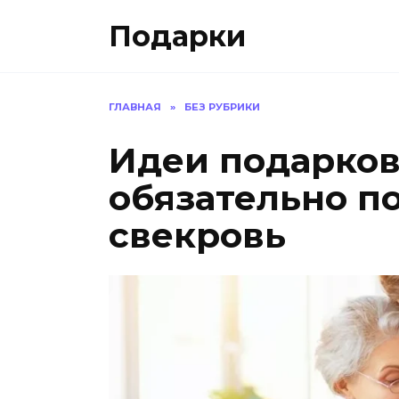
Skip
Подарки
to
content
ГЛАВНАЯ
»
БЕЗ РУБРИКИ
Идеи подарков
обязательно п
свекровь