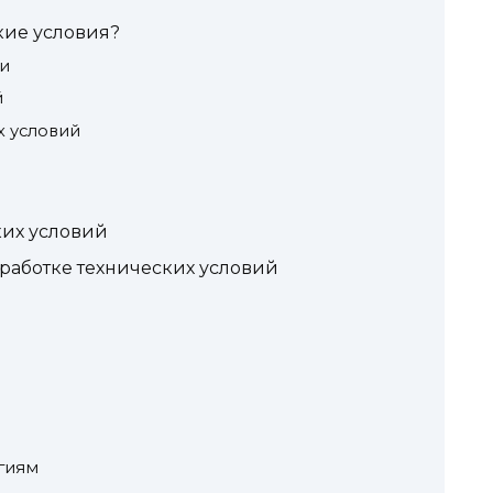
кие условия?
ии
й
х условий
и
их условий
работке технических условий
гиям