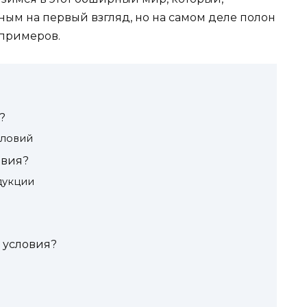
ным на первый взгляд, но на самом деле полон
 примеров.
?
словий
овия?
дукции
е условия?