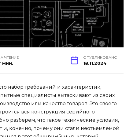
НА ЧТЕНИЕ
ОПУБЛИКОВАНО
7 мин.
18.11.2024
осто набор требований и характеристик,
пытные специалисты вытаскивают из своих
роизводство или качество товаров. Это своего
строится вся конструкция серийного
бно разберём, что такое технические условия,
ет и, конечно, почему они стали неотъемлемой
зимся в этот обширный мир, который,