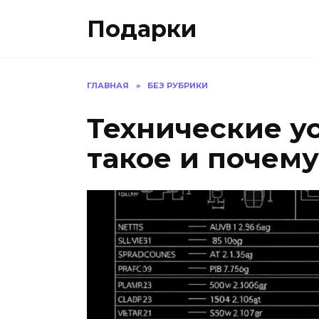
Skip
Подарки
to
content
ГЛАВНАЯ
»
БЕЗ РУБРИКИ
Технические ус
такое и почем