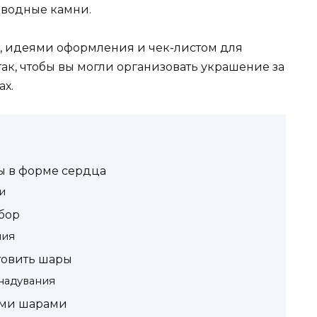
дводные камни.
, идеями оформления и чек-листом для
так, чтобы вы могли организовать украшение за
ах.
ы в форме сердца
и
бор
ния
товить шары
надувания
ыми шарами