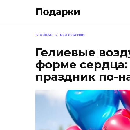
Skip
Подарки
to
content
ГЛАВНАЯ
»
БЕЗ РУБРИКИ
Гелиевые воз
форме сердца:
праздник по-н