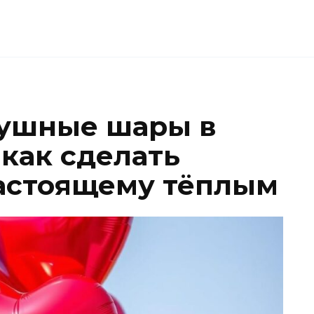
душные шары в
 как сделать
астоящему тёплым