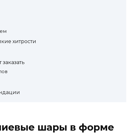
цем
кие хитрости
т заказать
лов
ендации
лиевые шары в форме