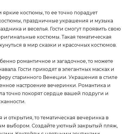
 яркие костюмы, то ее точно порадует
, костюмы, праздничные украшения и музыка
здника и веселья. Гости смогут проявить свою
оригинальные костюмы. Такая тематическая
унуться в мир сказки и красочных костюмов.
обенно романтичное и загадочное, то можете
авала. Гости приходят в элегантных масках и
сферу старинного Венеции. Украшения в стиле
бенное настроение вечеринки. Романтика и
ла точно покорят сердце вашей подруги и
сканности.
 и открытия, то тематическая вечеринка в
ым выбором. Создайте уютный закрытый пляж,
аками. Коктейли с цветными зонтиками,