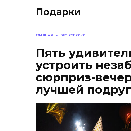
Skip
Подарки
to
content
ГЛАВНАЯ
»
БЕЗ РУБРИКИ
Пять удивител
устроить неза
сюрприз-вечер
лучшей подру