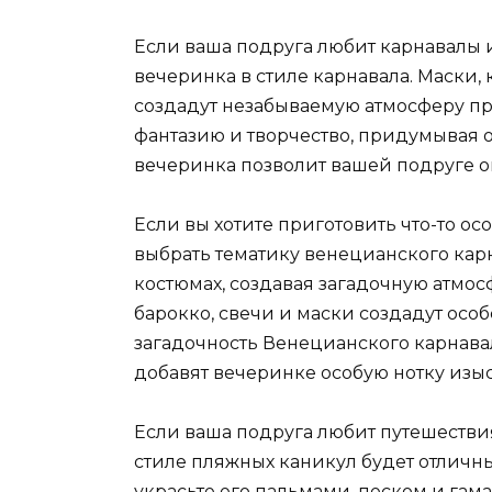
Если ваша подруга любит карнавалы и
вечеринка в стиле карнавала. Маски
создадут незабываемую атмосферу пра
фантазию и творчество, придумывая 
вечеринка позволит вашей подруге ок
Если вы хотите приготовить что-то ос
выбрать тематику венецианского карн
костюмах, создавая загадочную атмо
барокко, свечи и маски создадут осо
загадочность Венецианского карнава
добавят вечеринке особую нотку изы
Если ваша подруга любит путешествия
стиле пляжных каникул будет отличн
украсьте его пальмами, песком и гам