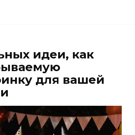
ьных идеи, как
бываемую
инку для вашей
ги