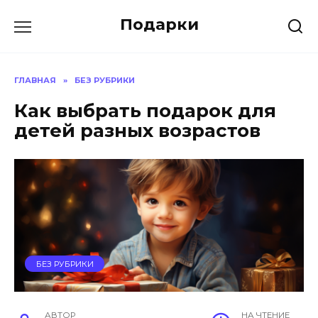
Skip
Подарки
to
content
ГЛАВНАЯ
»
БЕЗ РУБРИКИ
Как выбрать подарок для
детей разных возрастов
БЕЗ РУБРИКИ
АВТОР
НА ЧТЕНИЕ