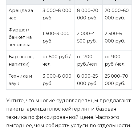
Аренда за
3 000–8 000
8 000–20
20 000–60
час
руб.
000 руб.
000 руб.
Фуршет/
1 500–3 000
2 000–4
2 500–6
банкет на
руб.
500 руб.
000 руб.
человека
Бар (кофе,
от 500 руб./
от 700
от 900
напитки)
чел.
руб./чел.
руб./чел.
Техника и
3 000–8 000
8 000–25
25 000–70
звук
руб.
000 руб.
000 руб.
Учтите, что многие судовладельцы предлагают
пакеты: аренда плюс кейтеринг и базовая
техника по фиксированной цене. Часто это
выгоднее, чем собирать услуги по отдельности.