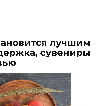
становится лучшим
держка, сувениры
вью