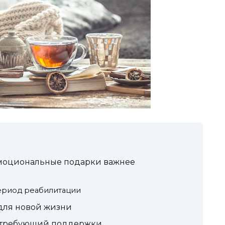
эмоциональные подарки важнее
ериод реабилитации
для новой жизни
п, требующий поддержки