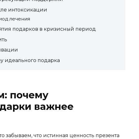
сле интоксикации
риод лечения
ятия подарков в кризисный период
ить
ивации
ру идеального подарка
м: почему
дарки важнее
о забываем, что истинная ценность презента