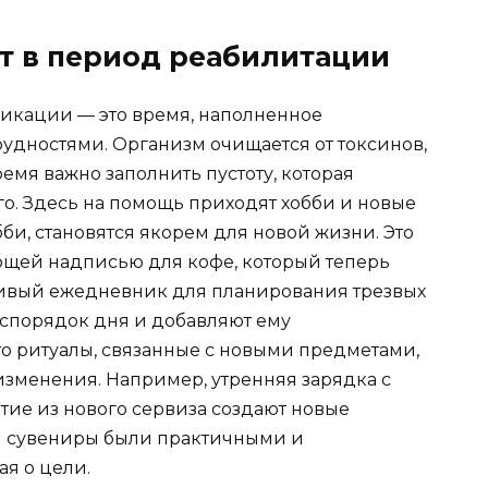
т в период реабилитации
икации — это время, наполненное
дностями. Организм очищается от токсинов,
ремя важно заполнить пустоту, которая
ого. Здесь на помощь приходят хобби и новые
би, становятся якорем для новой жизни. Это
ющей надписью для кофе, который теперь
сивый ежедневник для планирования трезвых
аспорядок дня и добавляют ему
то ритуалы, связанные с новыми предметами,
зменения. Например, утренняя зарядка с
ие из нового сервиза создают новые
ти сувениры были практичными и
я о цели.